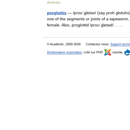
dictionary
proglottis
— /proʊˈglɒtəs/ (say proh glotuhs)
one of the segments or joints of a tapeworm,
female. Also, proglottid /proʊˈglɒtəd/… …
© Academic, 2000-2026
Contactez-nous:
Support techn
Dictionnaires exportation
, créé sur PHP,
Joomla,