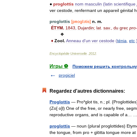
●
proglottis
nom
masculin
(
latin
scientifique
ver
cestode
,
renfermant
un
appareil
génital
h
proglottis
[
pʀoglɔtis
]
n
.
m
.
ÉTYM
.
1843
,
Dujardin
;
lat
.
sav
.,
du
grec
pro
❖
♦
Zool
.
Anneau
d
'
un
ver
cestode
(
ténia
,
etc
.
Encyclopédie
Universelle
.
2012
.
Игры ⚽
Поможем решить контрольну
progiciel
Regardez d'autres dictionnaires:
Proglottis
— Pro*glot tis, n.; pl. {Proglottides
(Zo[ o]l) One of the free, or nearly free, se
reproductive organs, and is capable of a…
proglottis
— noun (plural proglottides) Etymol
the tongue, from pro + glōtta tongue more a