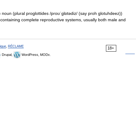
 noun (plural proglottides /proʊˈglɒtədiz/ (say proh glotuhdeez))
 containing complete reproductive systems, usually both male and
ique
,
RÉCLAME
18+
Drupal,
WordPress, MODx.